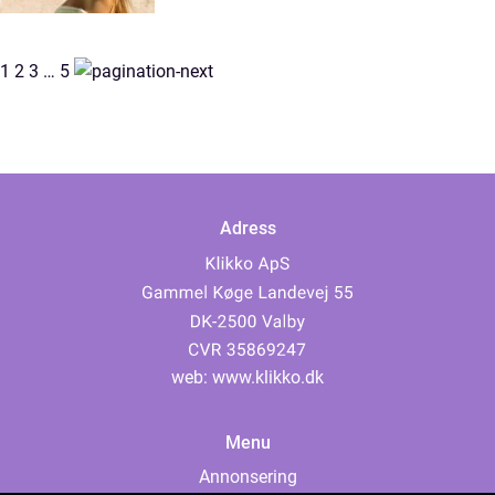
1
2
3
…
5
Adress
web:
www.klikko.dk
Menu
Annonsering