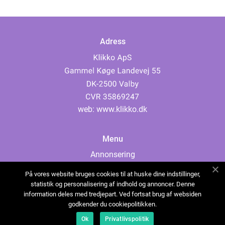
Adress
web:
www.klikko.dk
Menu
Annonsering
Om oss
På vores website bruges cookies til at huske dine indstillinger,
Cookies
statistik og personalisering af indhold og annoncer. Denne
information deles med tredjepart. Ved fortsat brug af websiden
Kontakta oss
godkender du cookiepolitikken.
Sitemap
Ok
Privatlivspolitik