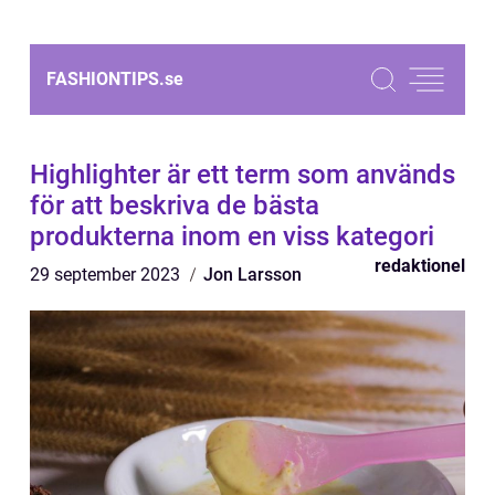
FASHIONTIPS.
se
Highlighter är ett term som används
för att beskriva de bästa
produkterna inom en viss kategori
redaktionel
29 september 2023
Jon Larsson