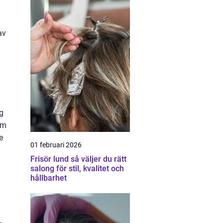
av
g
om
e
01 februari 2026
Frisör lund så väljer du rätt
salong för stil, kvalitet och
hållbarhet