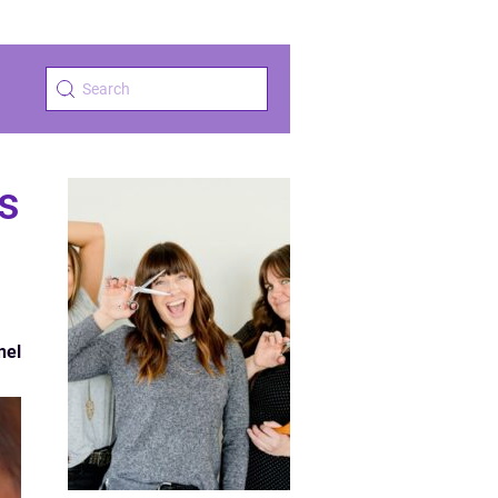
s
nel