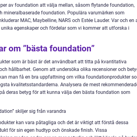
yper av foundation att välja mellan, såsom flytande foundation,
ch mineralbaserade foundation. Populära varumärken som
t inkluderar MAC, Maybelline, NARS och Estée Lauder. Var och en 
 unika egenskaper och fördelar som vi kommer att utforska i
ar om ”bästa foundation”
ter som är bäst är det användbart att titta på kvantitativa
 och hållbarhet. Genom att undersöka olika recensioner och bety
kan man få en bra uppfattning om vilka foundationprodukter s
ögsta kvalitetsstandarderna. Analysera de mest rekommenderad
 på deras betyg för att kunna välja den bästa foundation som
tion” skiljer sig från varandra
dukter kan vara påtagliga och det är viktigt att förstå dessa
odukt för sin egen hudtyp och önskade finish. Vissa