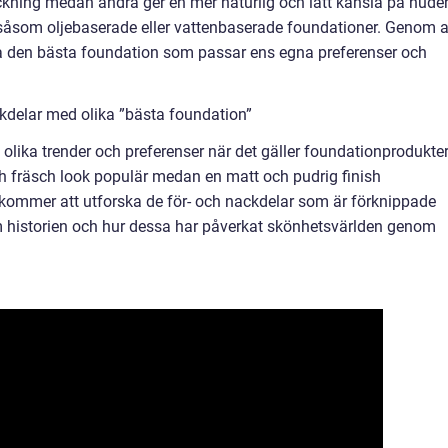
ckning medan andra ger en mer naturlig och lätt känsla på hude
, såsom oljebaserade eller vattenbaserade foundationer. Genom a
ja den bästa foundation som passar ens egna preferenser och
kdelar med olika ”bästa foundation”
 olika trender och preferenser när det gäller foundationprodukter
ch fräsch look populär medan en matt och pudrig finish
 kommer att utforska de för- och nackdelar som är förknippade
 historien och hur dessa har påverkat skönhetsvärlden genom