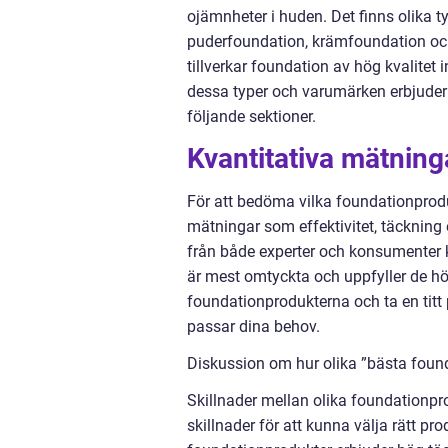
ojämnheter i huden. Det finns olika t
puderfoundation, krämfoundation o
tillverkar foundation av hög kvalite
dessa typer och varumärken erbjuder
följande sektioner.
Kvantitativa mätning
För att bedöma vilka foundationproduk
mätningar som effektivitet, täckning
från både experter och konsumenter 
är mest omtyckta och uppfyller de h
foundationprodukterna och ta en titt
passar dina behov.
Diskussion om hur olika ”bästa founda
Skillnader mellan olika foundationpro
skillnader för att kunna välja rätt pr