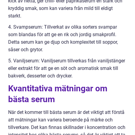
kick av hetta, ger chili- eller paprikaserum en stark och
kryddig smak, som kan variera från mild till eldigt
starkt.
4. Svampserum: Tillverkat av olika sorters svampar
som blandas för att ge en rik och jordig smakprofil.
Detta serum kan ge djup och komplexitet till soppor,
såser och grytor.
5. Vaniljserum: Vaniljserum tillverkas från vaniljstänger
eller extrakt för att ge en söt och aromatisk smak till
bakverk, desserter och drycker.
Kvantitativa mätningar om
bästa serum
När det kommer till bästa serum är det viktigt att förstå
att mätningar kan variera beroende på märke och
tillverkare. Det kan finnas skillnader i koncentration och
intensitet hos olika bästa serums, så det är viktigt att ta