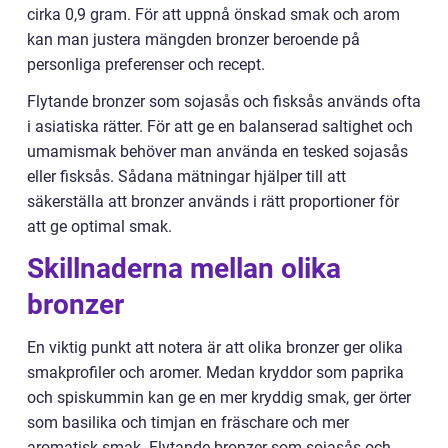
cirka 0,9 gram. För att uppnå önskad smak och arom
kan man justera mängden bronzer beroende på
personliga preferenser och recept.
Flytande bronzer som sojasås och fisksås används ofta
i asiatiska rätter. För att ge en balanserad saltighet och
umamismak behöver man använda en tesked sojasås
eller fisksås. Sådana mätningar hjälper till att
säkerställa att bronzer används i rätt proportioner för
att ge optimal smak.
Skillnaderna mellan olika
bronzer
En viktig punkt att notera är att olika bronzer ger olika
smakprofiler och aromer. Medan kryddor som paprika
och spiskummin kan ge en mer kryddig smak, ger örter
som basilika och timjan en fräschare och mer
aromatisk smak. Flytande bronzer som sojasås och