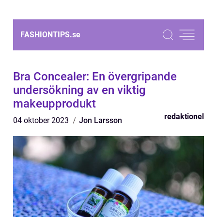
FASHIONTIPS.
se
Bra Concealer: En övergripande
undersökning av en viktig
makeupprodukt
redaktionel
04 oktober 2023
Jon Larsson