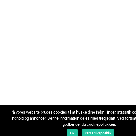
På vores website bruges cookies til at huske dine indstillinger, statistik o
indhold og annoncer. Denne information deles med tredjepart. Ved fortsa
godkender du cookiepolitikken.
Ok
Privatlivspolitik