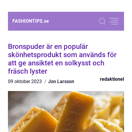
FASHIONTIPS.
se
Bronspuder är en populär
skönhetsprodukt som används för
att ge ansiktet en solkysst och
fräsch lyster
redaktionel
09 oktober 2023
Jon Larsson