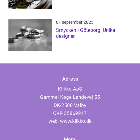
01 september 2025
Smycken i Göteborg: Unika
designer
Adress
web:
www.klikko.dk
Menu