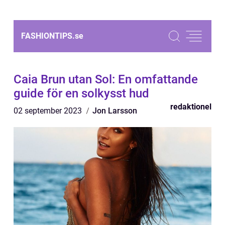
FASHIONTIPS.
se
Caia Brun utan Sol: En omfattande
guide för en solkysst hud
redaktionel
02 september 2023
Jon Larsson