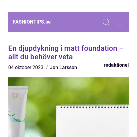
FASHIONTIPS.
se
En djupdykning i matt foundation –
allt du behöver veta
redaktionel
04 oktober 2023
Jon Larsson