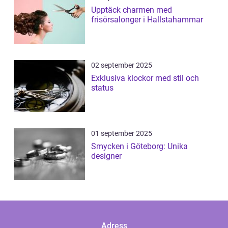
Upptäck charmen med
frisörsalonger i Hallstahammar
02 september 2025
Exklusiva klockor med stil och
status
01 september 2025
Smycken i Göteborg: Unika
designer
Adress