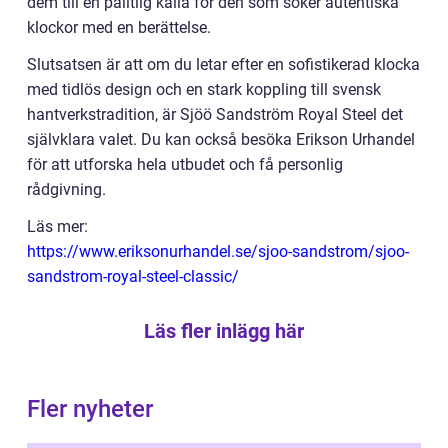
dem till en pålitlig källa för den som söker autentiska
klockor med en berättelse.
Slutsatsen är att om du letar efter en sofistikerad klocka
med tidlös design och en stark koppling till svensk
hantverkstradition, är Sjöö Sandström Royal Steel det
självklara valet. Du kan också besöka Erikson Urhandel
för att utforska hela utbudet och få personlig
rådgivning.
Läs mer:
https://www.eriksonurhandel.se/sjoo-sandstrom/sjoo-
sandstrom-royal-steel-classic/
Läs fler inlägg här
Fler nyheter