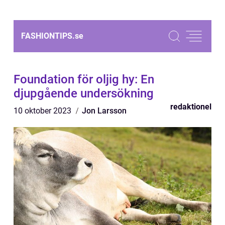
FASHIONTIPS.
se
Foundation för oljig hy: En
djupgående undersökning
redaktionel
10 oktober 2023
Jon Larsson