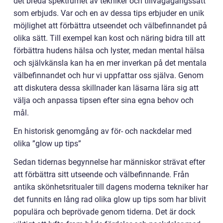
det breda spektrumet av tekniker och tillvägagångssätt
som erbjuds. Var och en av dessa tips erbjuder en unik
möjlighet att förbättra utseendet och välbefinnandet på
olika sätt. Till exempel kan kost och näring bidra till att
förbättra hudens hälsa och lyster, medan mental hälsa
och självkänsla kan ha en mer inverkan på det mentala
välbefinnandet och hur vi uppfattar oss själva. Genom
att diskutera dessa skillnader kan läsarna lära sig att
välja och anpassa tipsen efter sina egna behov och
mål.
En historisk genomgång av för- och nackdelar med
olika ”glow up tips”
Sedan tidernas begynnelse har människor strävat efter
att förbättra sitt utseende och välbefinnande. Från
antika skönhetsritualer till dagens moderna tekniker har
det funnits en lång rad olika glow up tips som har blivit
populära och beprövade genom tiderna. Det är dock