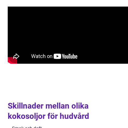
Skillnader mellan olika
kokosoljor för hudvård