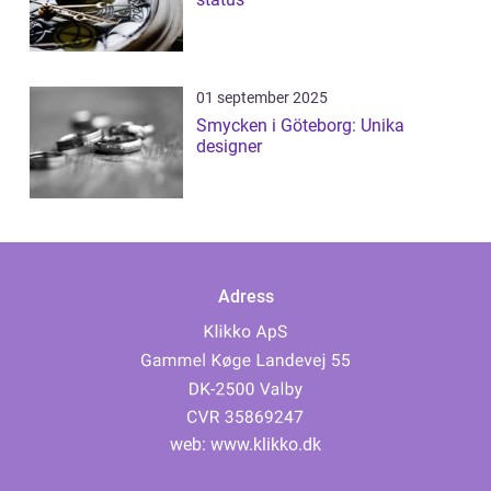
01 september 2025
Smycken i Göteborg: Unika
designer
Adress
web:
www.klikko.dk