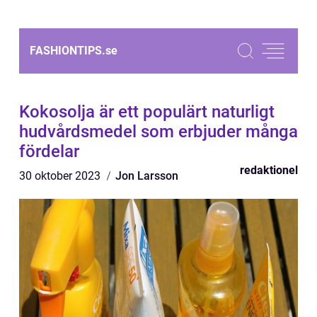
FASHIONTIPS.
se
Kokosolja är ett populärt naturligt
hudvårdsmedel som erbjuder många
fördelar
redaktionel
30 oktober 2023
Jon Larsson