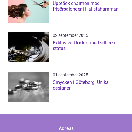
Upptäck charmen med
frisörsalonger i Hallstahammar
02 september 2025
Exklusiva klockor med stil och
status
01 september 2025
Smycken i Göteborg: Unika
designer
Adress