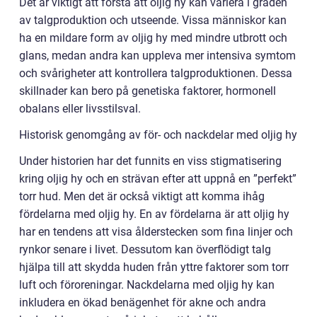
Det är viktigt att förstå att oljig hy kan variera i graden
av talgproduktion och utseende. Vissa människor kan
ha en mildare form av oljig hy med mindre utbrott och
glans, medan andra kan uppleva mer intensiva symtom
och svårigheter att kontrollera talgproduktionen. Dessa
skillnader kan bero på genetiska faktorer, hormonell
obalans eller livsstilsval.
Historisk genomgång av för- och nackdelar med oljig hy
Under historien har det funnits en viss stigmatisering
kring oljig hy och en strävan efter att uppnå en ”perfekt”
torr hud. Men det är också viktigt att komma ihåg
fördelarna med oljig hy. En av fördelarna är att oljig hy
har en tendens att visa ålderstecken som fina linjer och
rynkor senare i livet. Dessutom kan överflödigt talg
hjälpa till att skydda huden från yttre faktorer som torr
luft och föroreningar. Nackdelarna med oljig hy kan
inkludera en ökad benägenhet för akne och andra