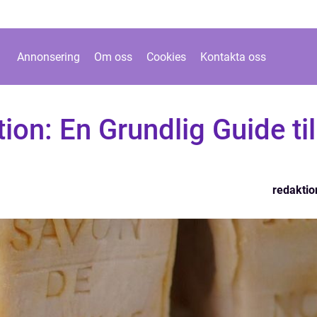
Annonsering
Om oss
Cookies
Kontakta oss
on: En Grundlig Guide til
s
redaktio