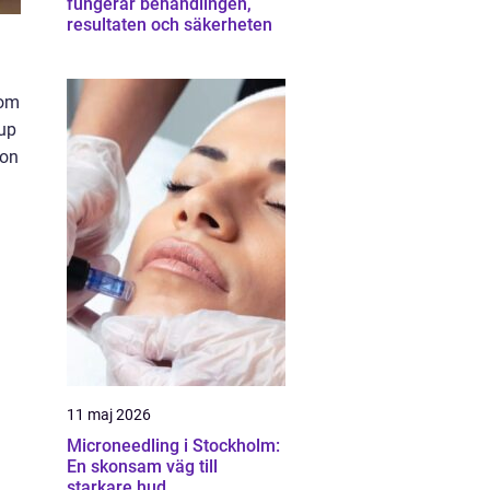
fungerar behandlingen,
resultaten och säkerheten
som
eup
ion
11 maj 2026
Microneedling i Stockholm:
En skonsam väg till
starkare hud