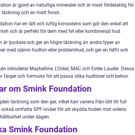
tion är gjord av naturliga mineraler och är mest fördelaktig för
 täckning och en matt finish.
ion har en lätt och luftig konsistens som gör den enkel att
finish och är perfekt för dem med fet eller kombinerad hud.
är tjockare och ger en högre täckning än andra typer av
oner med ojämn hudton eller problemhud, och ger en felfri och
n inkluderar Maybelline, L’Oréal, MAC och Estée Lauder. Dessa
v färger och formulor för att passa olika hudtoner och behov.
gar om Smink Foundation
n täckning som den ger, vilket kan variera från lätt till full
n också omfatta SPF-nivåer för att skydda huden mot solens
 hållbarhet under dagen.
ika Smink Foundation