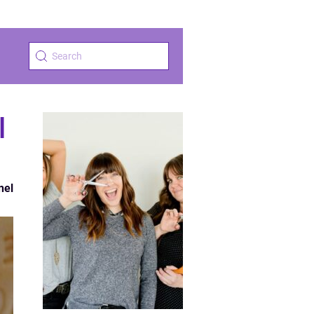
l
nel