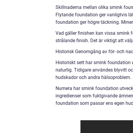
Skillnaderna mellan olika smink found
Flytande foundation ger vanligtvis l
foundation ger högre täckning. Minera
Vad gäller finishen kan vissa smink 
strålande finish. Det är viktigt att 
Historisk Genomgång av för- och na
Historiskt sett har smink foundation ut
naturlig. Tidigare användes blyvitt och
hudskador och andra hälsoproblem.
Numera har smink foundation utveckla
ingredienser som fuktgivande ämnen, s
foundation som passar ens egen hudtyp