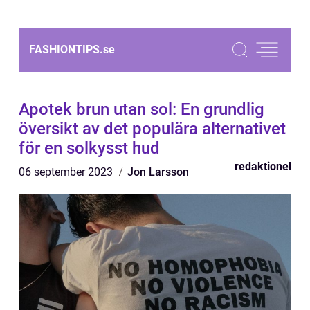
FASHIONTIPS.
se
Apotek brun utan sol: En grundlig
översikt av det populära alternativet
för en solkysst hud
redaktionel
06 september 2023
Jon Larsson