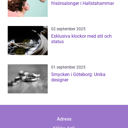
frisörsalonger i Hallstahammar
02 september 2025
Exklusiva klockor med stil och
status
01 september 2025
Smycken i Göteborg: Unika
designer
Adress