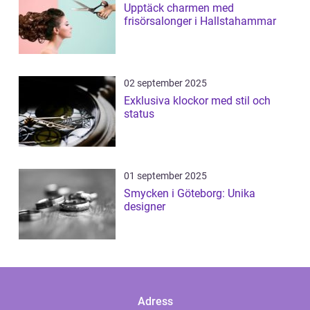
Upptäck charmen med
frisörsalonger i Hallstahammar
02 september 2025
Exklusiva klockor med stil och
status
01 september 2025
Smycken i Göteborg: Unika
designer
Adress