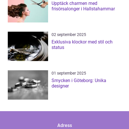
Upptäck charmen med
frisörsalonger i Hallstahammar
02 september 2025
Exklusiva klockor med stil och
status
01 september 2025
Smycken i Göteborg: Unika
designer
Adress