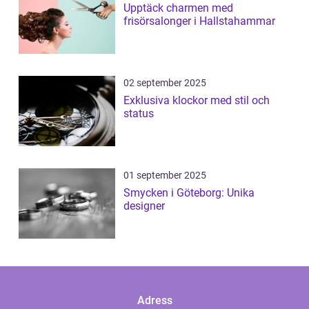
Upptäck charmen med
frisörsalonger i Hallstahammar
02 september 2025
Exklusiva klockor med stil och
status
01 september 2025
Smycken i Göteborg: Unika
designer
Adress